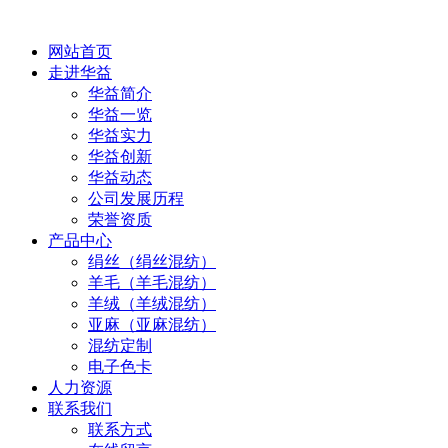
网站首页
走进华益
华益简介
华益一览
华益实力
华益创新
华益动态
公司发展历程
荣誉资质
产品中心
绢丝（绢丝混纺）
羊毛（羊毛混纺）
羊绒（羊绒混纺）
亚麻（亚麻混纺）
混纺定制
电子色卡
人力资源
联系我们
联系方式