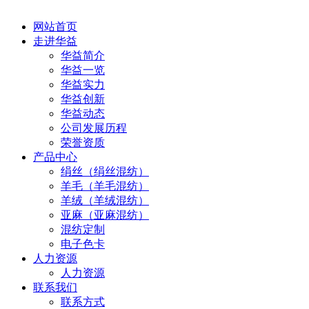
网站首页
走进华益
华益简介
华益一览
华益实力
华益创新
华益动态
公司发展历程
荣誉资质
产品中心
绢丝（绢丝混纺）
羊毛（羊毛混纺）
羊绒（羊绒混纺）
亚麻（亚麻混纺）
混纺定制
电子色卡
人力资源
人力资源
联系我们
联系方式