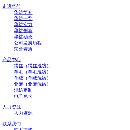
走进华益
华益简介
华益一览
华益实力
华益创新
华益动态
公司发展历程
荣誉资质
产品中心
绢丝（绢丝混纺）
羊毛（羊毛混纺）
羊绒（羊绒混纺）
亚麻（亚麻混纺）
混纺定制
电子色卡
人力资源
人力资源
联系我们
联系方式