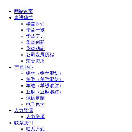
网站首页
走进华益
华益简介
华益一览
华益实力
华益创新
华益动态
公司发展历程
荣誉资质
产品中心
绢丝（绢丝混纺）
羊毛（羊毛混纺）
羊绒（羊绒混纺）
亚麻（亚麻混纺）
混纺定制
电子色卡
人力资源
人力资源
联系我们
联系方式