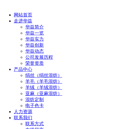
网站首页
走进华益
华益简介
华益一览
华益实力
华益创新
华益动态
公司发展历程
荣誉资质
产品中心
绢丝（绢丝混纺）
羊毛（羊毛混纺）
羊绒（羊绒混纺）
亚麻（亚麻混纺）
混纺定制
电子色卡
人力资源
联系我们
联系方式