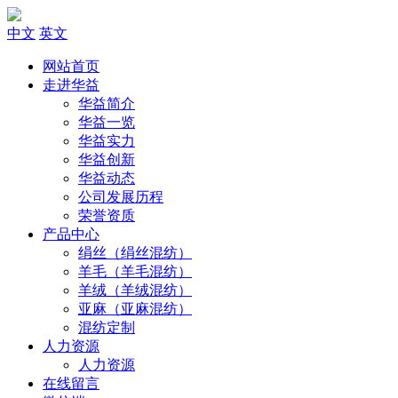
中文
英文
网站首页
走进华益
华益简介
华益一览
华益实力
华益创新
华益动态
公司发展历程
荣誉资质
产品中心
绢丝（绢丝混纺）
羊毛（羊毛混纺）
羊绒（羊绒混纺）
亚麻（亚麻混纺）
混纺定制
人力资源
人力资源
在线留言