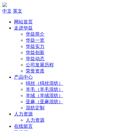
中文
英文
网站首页
走进华益
华益简介
华益一览
华益实力
华益创新
华益动态
公司发展历程
荣誉资质
产品中心
绢丝（绢丝混纺）
羊毛（羊毛混纺）
羊绒（羊绒混纺）
亚麻（亚麻混纺）
混纺定制
人力资源
人力资源
在线留言