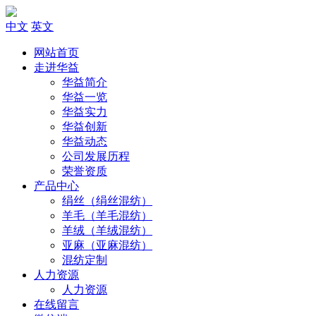
中文
英文
网站首页
走进华益
华益简介
华益一览
华益实力
华益创新
华益动态
公司发展历程
荣誉资质
产品中心
绢丝（绢丝混纺）
羊毛（羊毛混纺）
羊绒（羊绒混纺）
亚麻（亚麻混纺）
混纺定制
人力资源
人力资源
在线留言