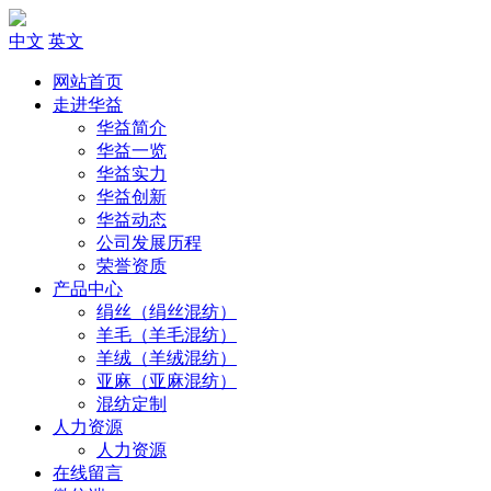
中文
英文
网站首页
走进华益
华益简介
华益一览
华益实力
华益创新
华益动态
公司发展历程
荣誉资质
产品中心
绢丝（绢丝混纺）
羊毛（羊毛混纺）
羊绒（羊绒混纺）
亚麻（亚麻混纺）
混纺定制
人力资源
人力资源
在线留言