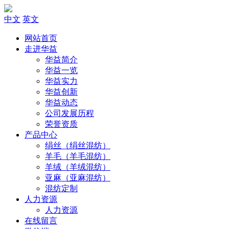
中文
英文
网站首页
走进华益
华益简介
华益一览
华益实力
华益创新
华益动态
公司发展历程
荣誉资质
产品中心
绢丝（绢丝混纺）
羊毛（羊毛混纺）
羊绒（羊绒混纺）
亚麻（亚麻混纺）
混纺定制
人力资源
人力资源
在线留言