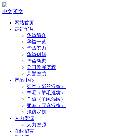
中文
英文
网站首页
走进华益
华益简介
华益一览
华益实力
华益创新
华益动态
公司发展历程
荣誉资质
产品中心
绢丝（绢丝混纺）
羊毛（羊毛混纺）
羊绒（羊绒混纺）
亚麻（亚麻混纺）
混纺定制
人力资源
人力资源
在线留言