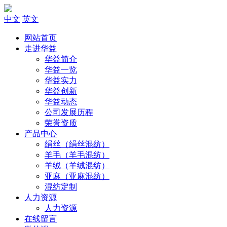
中文
英文
网站首页
走进华益
华益简介
华益一览
华益实力
华益创新
华益动态
公司发展历程
荣誉资质
产品中心
绢丝（绢丝混纺）
羊毛（羊毛混纺）
羊绒（羊绒混纺）
亚麻（亚麻混纺）
混纺定制
人力资源
人力资源
在线留言