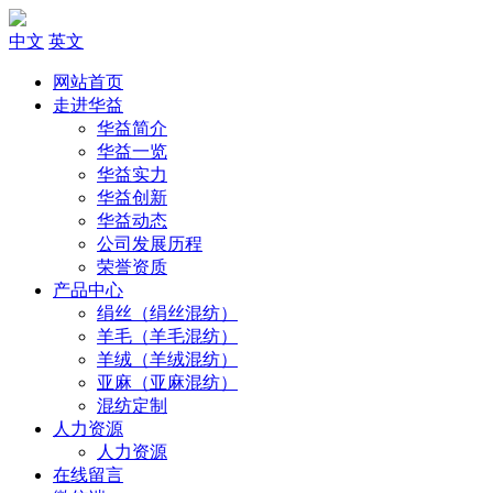
中文
英文
网站首页
走进华益
华益简介
华益一览
华益实力
华益创新
华益动态
公司发展历程
荣誉资质
产品中心
绢丝（绢丝混纺）
羊毛（羊毛混纺）
羊绒（羊绒混纺）
亚麻（亚麻混纺）
混纺定制
人力资源
人力资源
在线留言