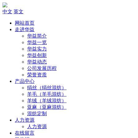
中文
英文
网站首页
走进华益
华益简介
华益一览
华益实力
华益创新
华益动态
公司发展历程
荣誉资质
产品中心
绢丝（绢丝混纺）
羊毛（羊毛混纺）
羊绒（羊绒混纺）
亚麻（亚麻混纺）
混纺定制
人力资源
人力资源
在线留言