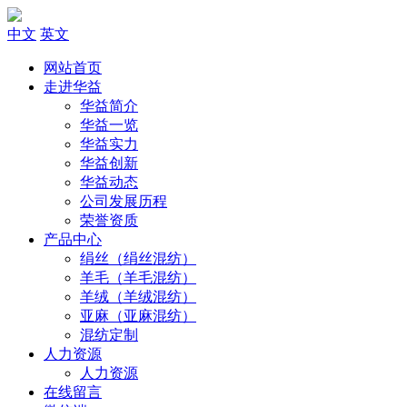
中文
英文
网站首页
走进华益
华益简介
华益一览
华益实力
华益创新
华益动态
公司发展历程
荣誉资质
产品中心
绢丝（绢丝混纺）
羊毛（羊毛混纺）
羊绒（羊绒混纺）
亚麻（亚麻混纺）
混纺定制
人力资源
人力资源
在线留言