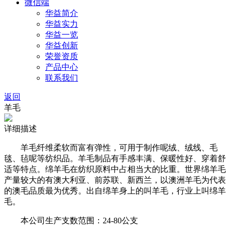
微信端
华益简介
华益实力
华益一览
华益创新
荣誉资质
产品中心
联系我们
返回
羊毛
详细描述
羊毛纤维柔软而富有弹性，可用于制作呢绒、绒线、毛
毯、毡呢等纺织品。羊毛制品有手感丰满、保暖性好、穿着舒
适等特点。绵羊毛在纺织原料中占相当大的比重。世界绵羊毛
产量较大的有澳大利亚、前苏联、新西兰，以澳洲羊毛为代表
的澳毛品质最为优秀。出自绵羊身上的叫羊毛，行业上叫绵羊
毛。
本公司生产支数范围：24-80公支