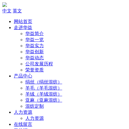
中文
英文
网站首页
走进华益
华益简介
华益一览
华益实力
华益创新
华益动态
公司发展历程
荣誉资质
产品中心
绢丝（绢丝混纺）
羊毛（羊毛混纺）
羊绒（羊绒混纺）
亚麻（亚麻混纺）
混纺定制
人力资源
人力资源
在线留言