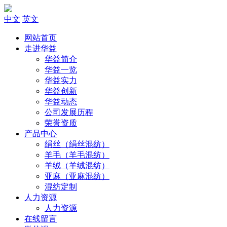
中文
英文
网站首页
走进华益
华益简介
华益一览
华益实力
华益创新
华益动态
公司发展历程
荣誉资质
产品中心
绢丝（绢丝混纺）
羊毛（羊毛混纺）
羊绒（羊绒混纺）
亚麻（亚麻混纺）
混纺定制
人力资源
人力资源
在线留言