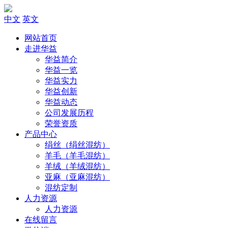
中文
英文
网站首页
走进华益
华益简介
华益一览
华益实力
华益创新
华益动态
公司发展历程
荣誉资质
产品中心
绢丝（绢丝混纺）
羊毛（羊毛混纺）
羊绒（羊绒混纺）
亚麻（亚麻混纺）
混纺定制
人力资源
人力资源
在线留言