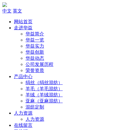
中文
英文
网站首页
走进华益
华益简介
华益一览
华益实力
华益创新
华益动态
公司发展历程
荣誉资质
产品中心
绢丝（绢丝混纺）
羊毛（羊毛混纺）
羊绒（羊绒混纺）
亚麻（亚麻混纺）
混纺定制
人力资源
人力资源
在线留言