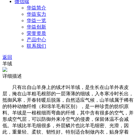
微信端
华益简介
华益实力
华益一览
华益创新
荣誉资质
产品中心
联系我们
返回
羊绒
详细描述
只有出自山羊身上的绒才叫羊绒，是生长在山羊外表皮
层，掩在山羊粗毛根部的一层薄薄的细绒，入冬寒冷时长出，
抵御风寒，开春转暖后脱落，自然适应气候，山羊绒属于稀有
的特种动物纤维（和绵羊毛有区别），是一种珍贵的纺织原
料。羊绒是一根根细而弯曲的纤维，其中含有很多的空气，并
形成空气层，可以防御外来冷空气的侵袭，保留体温不会减
低。羊绒比羊毛细很多，外层鳞片也比羊毛细密、光滑，因
此，重量轻、柔软、韧性好。特别适合制做内衣，贴身穿着