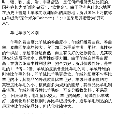
时，轻、软、柔、滑，非常舒适，是任何纤维所无法比拟的。
国外称其为"纤维的钻石"，"软黄金"。由于亚洲克什米尔地区
在历史上曾是山羊绒向欧洲输出的集散地，所以国际上习惯称
山羊绒为"克什米尔Cashmere）"；中国采用其谐音为"开司
米"。
羊毛羊绒的区别
羊毛的卷曲度比羊绒的卷曲度小，羊绒纤维卷曲数、卷曲
率、卷曲回复率均较大，宜于加工为手感丰满、柔软、弹性好
的针织品，穿起来舒适自然，而且有良好的还原特性，尤其表
现在洗涤后不缩水，保型性好等方面。由于羊绒自然卷曲度
高，在纺纱织造中排列紧密，抱合力好，所以保暖性好，是羊
毛的1．5倍～2倍。羊绒的皮质含量比羊毛的高，羊绒纤维的
刚性比羊毛的好，即羊绒比羊毛更柔软。羊绒的细度不匀率比
羊毛的小，其制品的外观质量比羊毛好。羊绒纤维细度均匀，
其密度比羊毛的小，横截面多为规则的圆形，其制品比羊毛制
品轻薄。羊绒的吸湿性比羊毛好，可充分吸收染料，不易褪
色。 回潮率高，电阻值比较大。羊毛的耐酸、耐碱性比羊绒
好，遇氧化剂和还原剂时亦比羊绒损伤小。通常羊毛制品的抗
起球性比羊绒制品好，但毡化收缩性大。