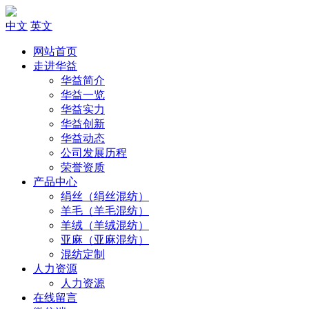
中文
英文
网站首页
走进华益
华益简介
华益一览
华益实力
华益创新
华益动态
公司发展历程
荣誉资质
产品中心
绢丝（绢丝混纺）
羊毛（羊毛混纺）
羊绒（羊绒混纺）
亚麻（亚麻混纺）
混纺定制
人力资源
人力资源
在线留言