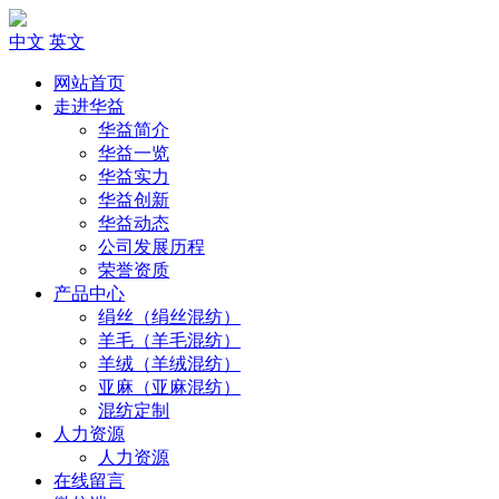
中文
英文
网站首页
走进华益
华益简介
华益一览
华益实力
华益创新
华益动态
公司发展历程
荣誉资质
产品中心
绢丝（绢丝混纺）
羊毛（羊毛混纺）
羊绒（羊绒混纺）
亚麻（亚麻混纺）
混纺定制
人力资源
人力资源
在线留言