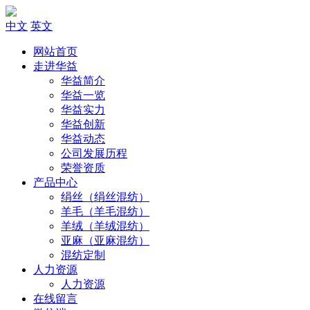
中文
英文
网站首页
走进华益
华益简介
华益一览
华益实力
华益创新
华益动态
公司发展历程
荣誉资质
产品中心
绢丝（绢丝混纺）
羊毛（羊毛混纺）
羊绒（羊绒混纺）
亚麻（亚麻混纺）
混纺定制
人力资源
人力资源
在线留言