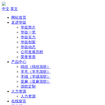
中文
英文
网站首页
走进华益
华益简介
华益一览
华益实力
华益创新
华益动态
公司发展历程
荣誉资质
产品中心
绢丝（绢丝混纺）
羊毛（羊毛混纺）
羊绒（羊绒混纺）
亚麻（亚麻混纺）
混纺定制
人力资源
人力资源
在线留言