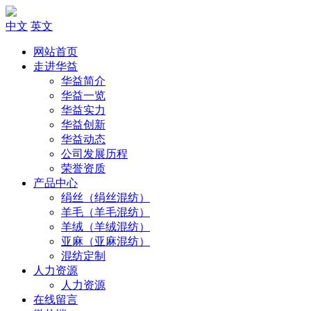
中文
英文
网站首页
走进华益
华益简介
华益一览
华益实力
华益创新
华益动态
公司发展历程
荣誉资质
产品中心
绢丝（绢丝混纺）
羊毛（羊毛混纺）
羊绒（羊绒混纺）
亚麻（亚麻混纺）
混纺定制
人力资源
人力资源
在线留言