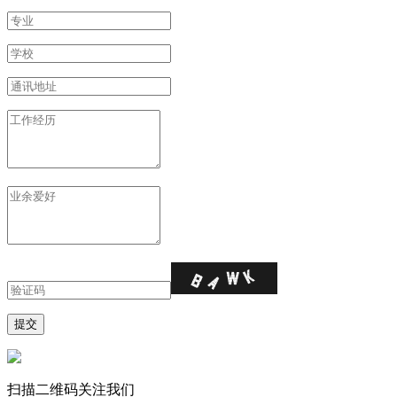
扫描二维码关注我们