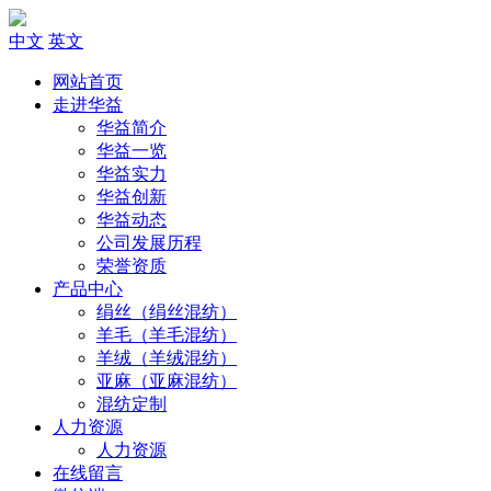
中文
英文
网站首页
走进华益
华益简介
华益一览
华益实力
华益创新
华益动态
公司发展历程
荣誉资质
产品中心
绢丝（绢丝混纺）
羊毛（羊毛混纺）
羊绒（羊绒混纺）
亚麻（亚麻混纺）
混纺定制
人力资源
人力资源
在线留言